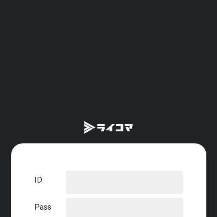
ID
Pass